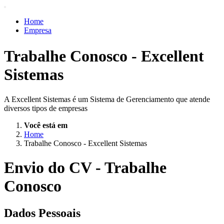
Home
Empresa
Produtos e Serviços
Acessos Inteligentes
Trabalhe Conosco - Excellent
Suporte
Ajuda
Sistemas
Blog
Vagas
Trabalhe Conosco
A Excellent Sistemas é um Sistema de Gerenciamento que atende
Contato
diversos tipos de empresas
Você está em
Home
Trabalhe Conosco - Excellent Sistemas
Envio do CV - Trabalhe
Conosco
Dados Pessoais