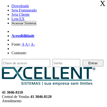
X
Downloads
Seja Franqueado
Seja
Cliente
Loja EX
Acessar Sistema
Acessibilidade
Fonte:
A
A+
A-
Contraste:
Entrar
41 3046-8110
Central de Vendas
41 3046-8120
Atendimento